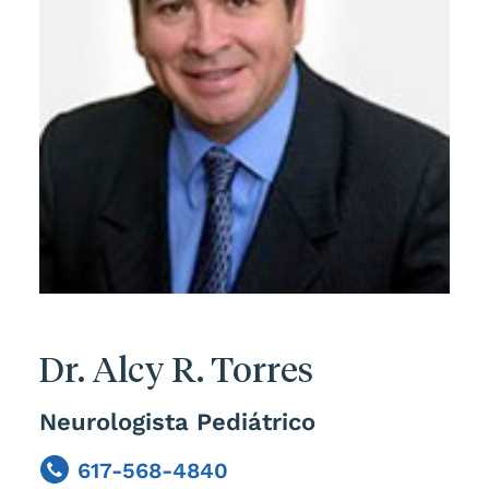
Dr. Alcy R. Torres
Neurologista Pediátrico
617-568-4840
Phone