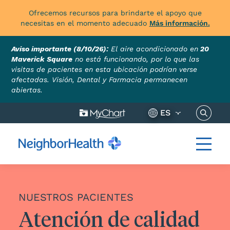
Ofrecemos recursos para brindarte el apoyo que
necesitas en el momento adecuado
Más información.
Aviso importante (8/10/26):
El aire acondicionado en
20
Maverick Square
no está funcionando, por lo que las
visitas de pacientes en esta ubicación podrían verse
afectadas.
Visión, Dental y Farmacia permanecen
abiertas.
Buscar 
ES
NUESTROS PACIENTES
Atención de calidad