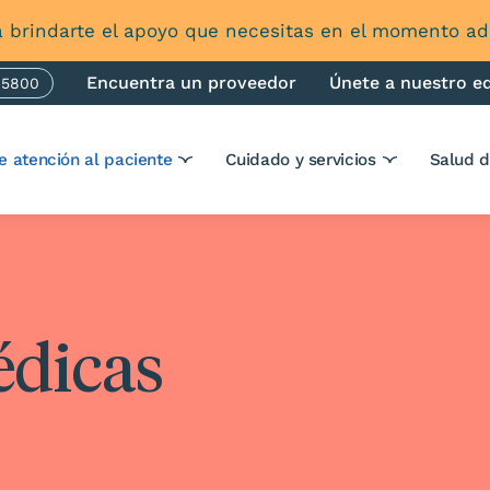
 brindarte el apoyo que necesitas en el momento 
Encuentra un proveedor
Únete a nuestro e
-5800
one
e atención al paciente
Cuidado y servicios
Salud 
édicas