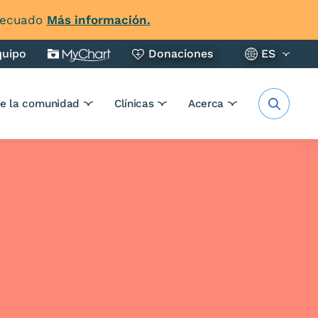
adecuado
Más información.
quipo
Donaciones
ES
de la comunidad
Clínicas
Acerca