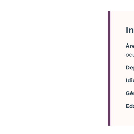
I
Áre
ocu
De
Id
Gé
Ed