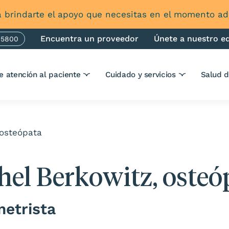
 brindarte el apoyo que necesitas en el momento 
Encuentra un proveedor
Únete a nuestro e
-5800
one
e atención al paciente
Cuidado y servicios
Salud 
 osteópata
hel Berkowitz, osteó
etrista