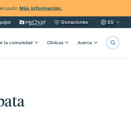
adecuado
Más información.
quipo
Donaciones
ES
de la comunidad
Clínicas
Acerca
pata