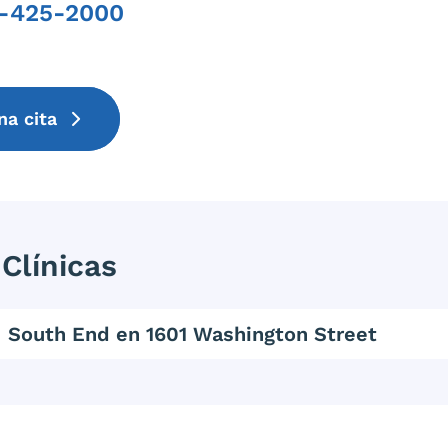
7-425-2000
Phone
na cita
Clínicas
South End en 1601 Washington Street