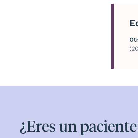
E
Ot
(20
¿Eres un pacient