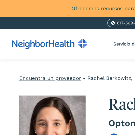
Ofrecemos recursos para
617-569
Ph
Servicio d
Encuentra un proveedor
-
Rachel Berkowitz,
Rac
Optom