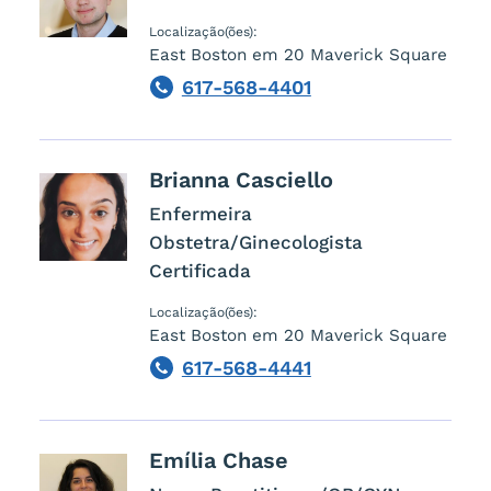
Localização(ões):
East Boston em 20 Maverick Square
617-568-4401
Phone
Brianna
Casciello
Enfermeira
Obstetra/Ginecologista
Certificada
Localização(ões):
East Boston em 20 Maverick Square
617-568-4441
Phone
Emília
Chase