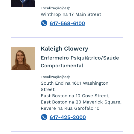
Localização(ões):
Winthrop na 17 Main Street
617-568-6100
Phone
Kaleigh
Clowery
Enfermeiro Psiquiátrico/Saúde
Comportamental
Localização(ões):
South End na 1601 Washington
Street,
East Boston na 10 Gove Street,
East Boston na 20 Maverick Square,
Revere na Rua Garofalo 10
617-425-2000
Phone