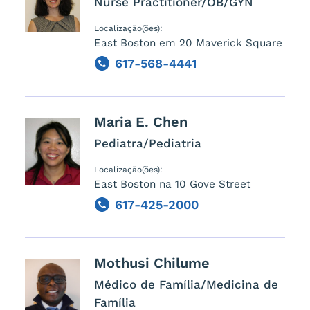
Nurse Practitioner/OB/GYN
Localização(ões):
East Boston em 20 Maverick Square
617-568-4441
Phone
Maria E.
Chen
Pediatra/Pediatria
Localização(ões):
East Boston na 10 Gove Street
617-425-2000
Phone
Mothusi
Chilume
Médico de Família/Medicina de
Família