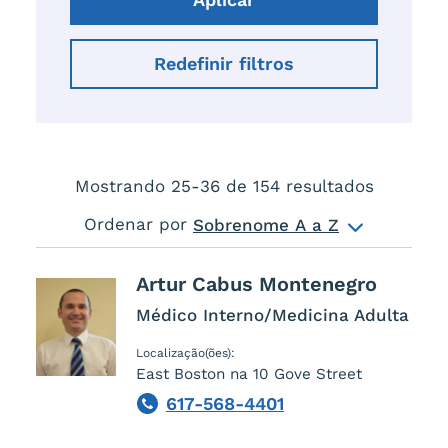
Mostrando 25-
36
de
154
resultados
Ordenar por
Sobrenome A a Z
Artur
Cabus Montenegro
Médico Interno/Medicina Adulta
Localização(ões):
East Boston na 10 Gove Street
617-568-4401
Phone