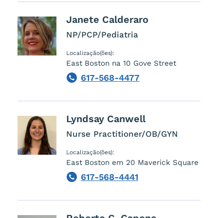
Janete
Calderaro
NP/PCP/Pediatria
Localização(ões):
East Boston na 10 Gove Street
617-568-4477
Phone
Lyndsay
Canwell
Nurse Practitioner/OB/GYN
Localização(ões):
East Boston em 20 Maverick Square
617-568-4441
Phone
Roberto C.
Capone