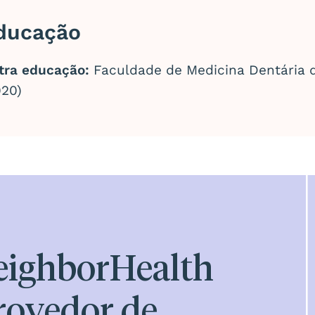
ducação
tra educação:
Faculdade de Medicina Dentária d
020)
eighborHealth
rovedor de