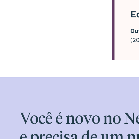
E
Ou
(2
Você é novo no N
e precisa de um p