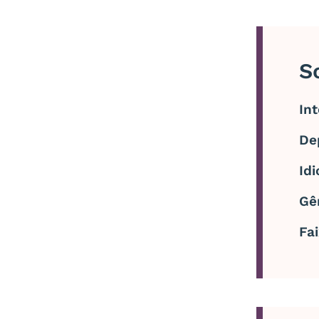
S
In
De
Id
Gê
Fai