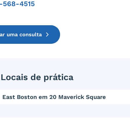
-568-4515
Phone
tar uma consulta
Locais de prática
East Boston em 20 Maverick Square