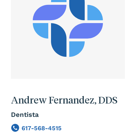
Andrew Fernandez, DDS
Dentista
617-568-4515
Phone