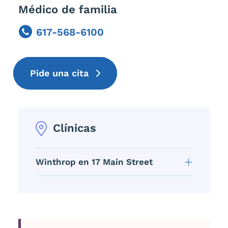
Médico de familia
617-568-6100
Phone
Pide una cita
Clínicas
Winthrop en 17 Main Street