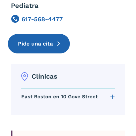
Pediatra
617-568-4477
Phone
Pide una cita
Clínicas
East Boston en 10 Gove Street