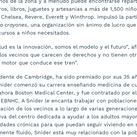
inos de la zona y a menudo puede encontrarse repar
os, libros, juguetes y artesanías a más de 1,500 niño
Chelsea, Revere, Everett y Winthrop. Impulsó la part
a crayones
, una organización sin ánimo de lucro qu
ecursos a niños necesitados.
lud es la innovación, somos el modelo y el futuro”, a
los vecinos que carecen de derechos y no tienen otro 
l motor que conduce ese tren”.
sidente de Cambridge, ha sido premiado por sus 35 añ
 Snider comenzó su carrera enseñando medicina de c
ahora Boston Medical Center, y fue contratado por el
 EBNHC. A Snider le encanta trabajar con poblaciones
ción de los vecinos a lo largo de varias generacione
tiva del centro dedicada a ayudar a los adultos mayo
ades crónicas para que puedan seguir viviendo en s
nte fluido, Snider está muy relacionado con la pobl