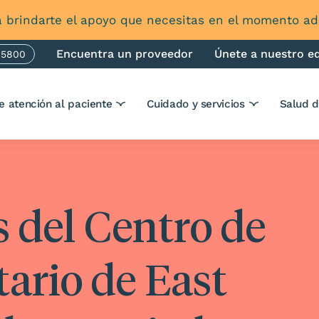
 brindarte el apoyo que necesitas en el momento 
Encuentra un proveedor
Únete a nuestro e
-5800
one
e atención al paciente
Cuidado y servicios
Salud 
 del Centro de
ario de East