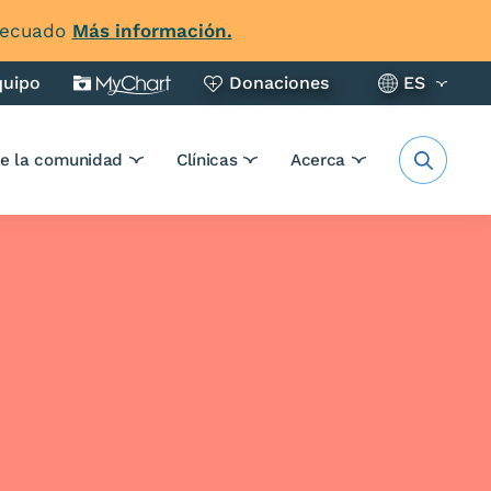
adecuado
Más información.
quipo
Donaciones
ES
de la comunidad
Clínicas
Acerca