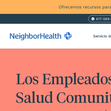
Ofrecemos recursos para
617-569
Ph
Servicio d
Los Empleados
Salud Comunit