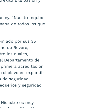
 éxito a la pasión y
iley. “Nuestro equipo
umana de todos los que
emiado por sus 35
ino de Revere,
re los cuales,
del Departamento de
a primera acreditación
rol clave en expandir
s de seguridad
pequeños y seguridad
 Nicastro es muy