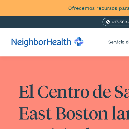
Ofrecemos recursos para
617-569
Ph
Servicio d
El Centro de S
East Boston l