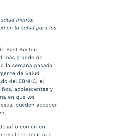
 salud mental
d en la salud para los
de East Boston
ad más grande de
dad la semana pasada
rgente de Salud
ado del EBNHC, el
iños, adolescentes y
ma en que los
resos, pueden acceder
en.
n desafío común en
norgullece decir que