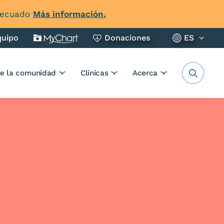
adecuado
Más información.
quipo
Donaciones
ES
de la comunidad
Clínicas
Acerca