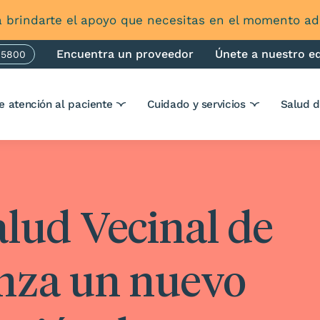
 brindarte el apoyo que necesitas en el momento 
Encuentra un proveedor
Únete a nuestro e
-5800
one
e atención al paciente
Cuidado y servicios
Salud 
alud Vecinal de
anza un nuevo