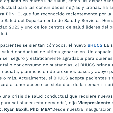
e equidad en materia de salud, como las disparidade
ductual para las comunidades negras y latinas, ha 
ra EBNHC, que fue reconocido recientemente por la 
de Salud del Departamento de Salud y Servicios Hum
idad 2023 y uno de los centros de salud líderes del p
lud.
 pacientes se sientan cómodos, el nuevo
BHUCS
La s
 salud conductual de última generación. Un espacio 
a ser seguro y estéticamente agradable para quienes
ntal o por consumo de sustancias, el BHUCS brinda 
inmediata, planificación de próximos pasos y apoyo p
s o más. Actualmente, el BHUCS acepta pacientes sin
sará a tener acceso los siete días de la semana a pr
una crisis de salud conductual que requiere nuevas
n para satisfacer esta demanda”, dijo
Vicepresidente e
, Ryan Boxill, PhD, MBA
“Desde nuestra inauguración