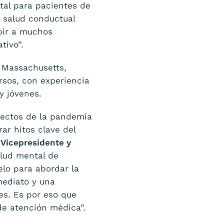
tal para pacientes de
 salud conductual
ibir a muchos
tivo”.
e Massachusetts,
sos, con experiencia
y jóvenes.
fectos de la pandemia
ar hitos clave del
Vicepresidente y
alud mental de
lo para abordar la
mediato y una
es. Es por eso que
de atención médica”.