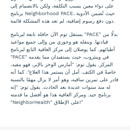
على دواء معين بسبب التكلفة، ولكن بالانضمام إلى
برنامج Neighborhood PACE، حيث تُضمن الأدوية
دون دفع رسوم إضافية، لم تعد هذه المشكلة قائمة.
يستقل توم الآن حافلة تابعة لبرنامج "PACE" بدلًا من
قيادتها. وينقله هو وجوزي من وإلى جميع مواعيد
أطبائهم. كما يوصلان إلى مركز العافية التابع لبرنامج
"PACE" في وينثروب، حيث يستفيدان مما يقدمه
المركز. يقول توم: "أمارس الوخز بالإبر، فهو مفيد،
خاصةً في الكتف. آمل أن يستمر هذا العلاج". كما أنه
قادر على تمرين ساقيه، وهو أمر لا يزال مهمًا بالنسبة
له منذ سنوات عديدة بعد الحادث. يقول توم: "إنه
برنامج جيد. ومركز العافية هذا هو أفضل ما قدمته
"NeighborHealth" على الإطلاق!"