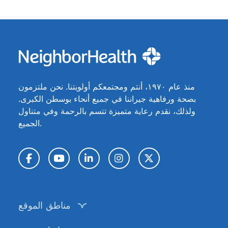
منذ عام ١٩٧٠، أنتم ومجتمعكم أولويتنا. نحن ملتزمون
بصحة ورفاهية جيراننا في جميع أنحاء بوسطن الكبرى.
ولذلك، نقدم رعاية متميزة تتسم بالرحمة وفي متناول
الجميع.
تويتر / X
إنستغرام
لينكد إن
يوتيوب
فيسبوك
مناطق الموقع