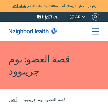
يتعلم أكثر.
تتوفر الموارد لربطك أنت وعائلتك بخدمات الدعم
نساخ هنا
AR
قصة العضو: توم
جرينوود
قصة العضو: توم جرينوود
أخبار