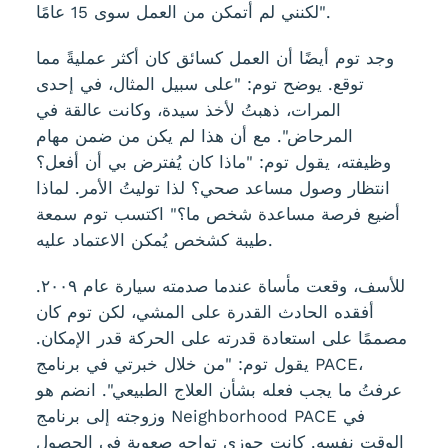
لكنني لم أتمكن من العمل سوى 15 عامًا".
وجد توم أيضًا أن العمل كسائق كان أكثر عمليةً مما
توقع. يوضح توم: "على سبيل المثال، في إحدى
المرات، ذهبتُ لأخذ سيدة، وكانت عالقة في
المرحاض". مع أن هذا لم يكن من ضمن مهام
وظيفته، يقول توم: "ماذا كان يُفترض بي أن أفعل؟
انتظار وصول مساعد صحي؟ لذا توليتُ الأمر. لماذا
أضيع فرصة مساعدة شخص ما؟" اكتسب توم سمعة
طيبة كشخص يُمكن الاعتماد عليه.
للأسف، وقعت مأساة عندما صدمته سيارة عام ٢٠٠٩.
أفقده الحادث القدرة على المشي، لكن توم كان
مصممًا على استعادة قدرته على الحركة قدر الإمكان.
يقول توم: "من خلال خبرتي في برنامج PACE،
عرفتُ ما يجب فعله بشأن العلاج الطبيعي". انضم هو
وزوجته إلى برنامج Neighborhood PACE في
الوقت نفسه. كانت جوزي تواجه صعوبة في الحصول