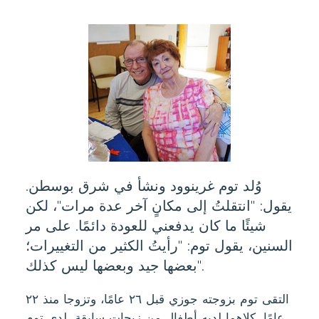
وُلد توم غرينوود ونشأ في شرق بوسطن.
يقول: "انتقلتُ إلى مكانٍ آخر عدة مرات"، لكن
شيئًا ما كان يدفعني للعودة دائمًا. على مر
السنين، يقول توم: "رأيتُ الكثير من التغييرات؛
بعضها جيد وبعضها ليس كذلك".
التقى توم بزوجته جوزي قبل ٢٦ عامًا، وتزوجا منذ ٢٢
عامًا. كلاهما لديه أطفال من زيجات سابقة. لدى توم