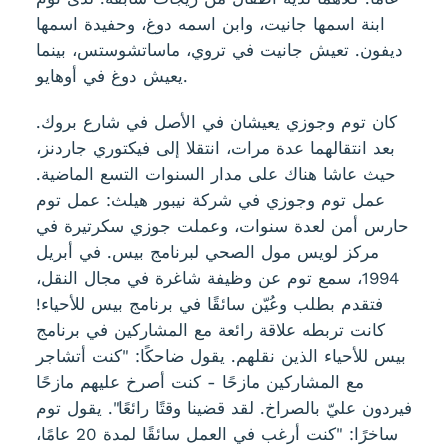
ابنة اسمها جانيت، وابن اسمه دوغ، وحفيدة اسمها
ديفون. تعيش جانيت في تروي، ماساتشوستس، بينما
يعيش دوغ في أوهايو.
كان توم وجوزي يعيشان في الأصل في شارع بروك.
بعد انتقالهما عدة مرات، انتقلا إلى فيكتوري جاردنز،
حيث عاشا هناك على مدار السنوات التسع الماضية.
عمل توم وجوزي في شركة نيبور هيلث: عمل توم
حارس أمن لعدة سنوات، وعملت جوزي سكرتيرة في
مركز لويس مول الصحي لبرنامج بيس. في أبريل
1994، سمع توم عن وظيفة شاغرة في مجال النقل،
فتقدم بطلب وعُيّن سائقًا في برنامج بيس للأحياء!
كانت تربطه علاقة رائعة مع المشاركين في برنامج
بيس للأحياء الذين نقلهم. يقول ضاحكًا: "كنت أتشاجر
مع المشاركين مازحًا - كنت أصرخ عليهم مازحًا
فيردون عليّ بالصراخ. لقد قضينا وقتًا رائعًا". يقول توم
ساخرًا: "كنت أرغب في العمل سائقًا لمدة 20 عامًا،