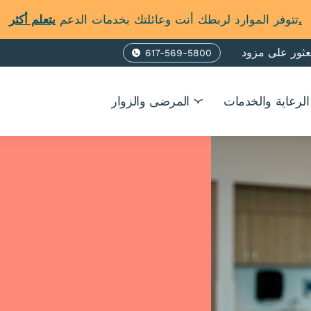
يتعلم أكثر.
تتوفر الموارد لربطك أنت وعائلتك بخدمات الدعم
عثور على مزود
617-569-5800
Phone
الرعاية والخدمات
المرضى والزوار