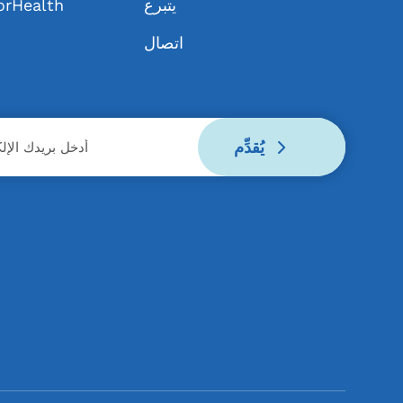
يتبرع
حول Health
اتصال
يُقدِّم