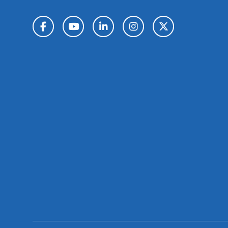
تويتر / X
إنستغرام
لينكد إن
يوتيوب
فيسبوك