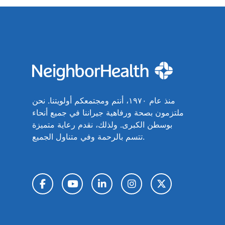
منذ عام ١٩٧٠، أنتم ومجتمعكم أولويتنا. نحن
ملتزمون بصحة ورفاهية جيراننا في جميع أنحاء
بوسطن الكبرى. ولذلك، نقدم رعاية متميزة
تتسم بالرحمة وفي متناول الجميع.
تويتر / X
إنستغرام
لينكد إن
يوتيوب
فيسبوك