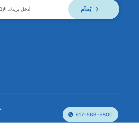
يُقدِّم
ح
617-569-5800
Phone