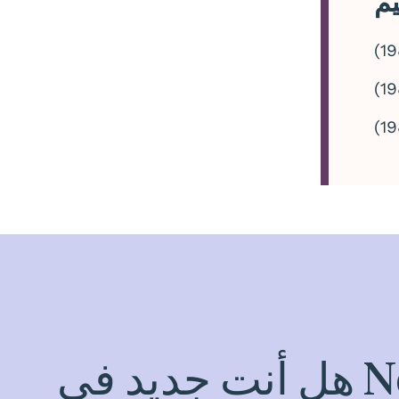
يم
هل أنت جديد في NeighborHealth