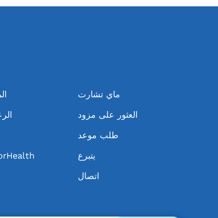
ماي تشارت
ال
العثور على مزود
الرع
طلب موعد
يتبرع
حول Health
اتصال