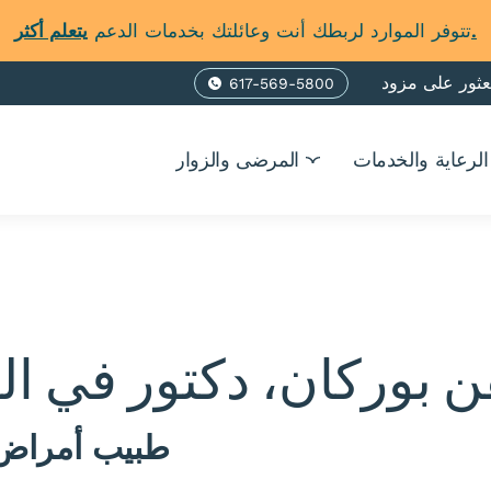
يتعلم أكثر.
تتوفر الموارد لربطك أنت وعائلتك بخدمات الدعم
عثور على مزود
617-569-5800
Phone
الرعاية والخدمات
المرضى والزوار
ن بوركان، دكتور في ا
طبيب أمراض 