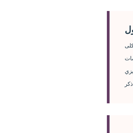
لى
ات
يزي
كر