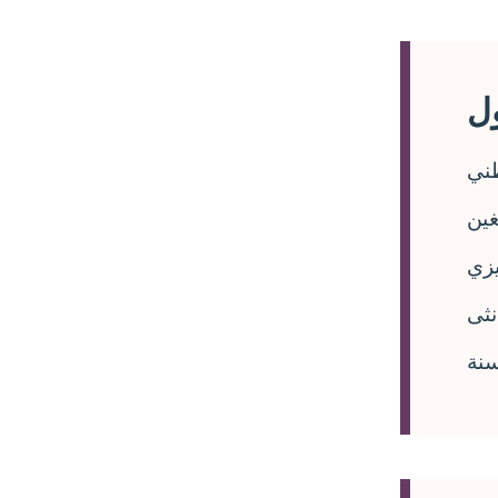
ني
ين
يزي
ثى