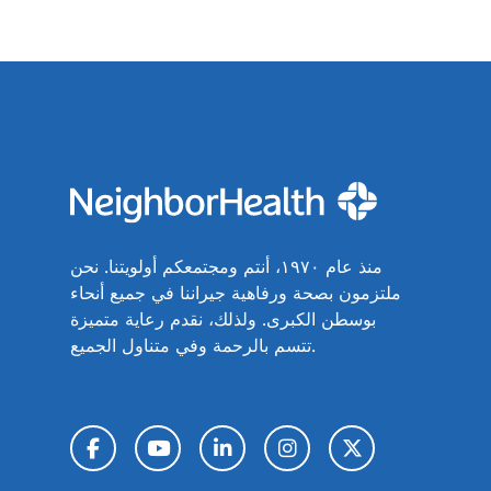
منذ عام ١٩٧٠، أنتم ومجتمعكم أولويتنا. نحن
ملتزمون بصحة ورفاهية جيراننا في جميع أنحاء
بوسطن الكبرى. ولذلك، نقدم رعاية متميزة
تتسم بالرحمة وفي متناول الجميع.
تويتر / X
إنستغرام
لينكد إن
يوتيوب
فيسبوك