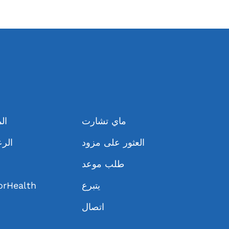
ماي تشارت
ال
العثور على مزود
الرع
طلب موعد
يتبرع
حول Health
اتصال