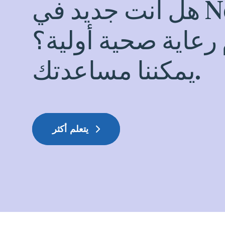
هل أنت جديد في NeighborHealth
رعاية صحية أولية؟
يمكننا مساعدتك.
يتعلم أكثر