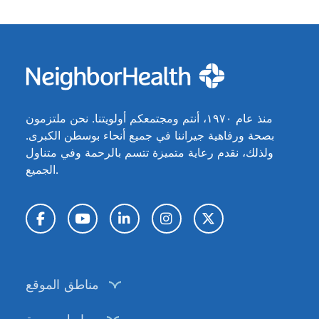
منذ عام ١٩٧٠، أنتم ومجتمعكم أولويتنا. نحن ملتزمون
بصحة ورفاهية جيراننا في جميع أنحاء بوسطن الكبرى.
ولذلك، نقدم رعاية متميزة تتسم بالرحمة وفي متناول
الجميع.
تويتر / X
إنستغرام
لينكد إن
يوتيوب
فيسبوك
مناطق الموقع