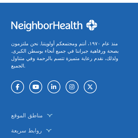
منذ عام ١٩٧٠، أنتم ومجتمعكم أولويتنا. نحن ملتزمون
بصحة ورفاهية جيراننا في جميع أنحاء بوسطن الكبرى.
ولذلك، نقدم رعاية متميزة تتسم بالرحمة وفي متناول
الجميع.
تويتر / X
إنستغرام
لينكد إن
يوتيوب
فيسبوك
مناطق الموقع
روابط سريعة