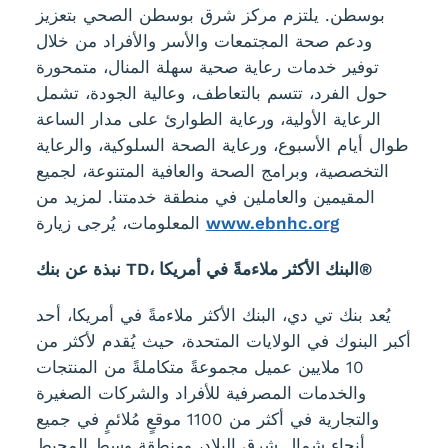
بوسطن. يلتزم مركز شرق بوسطن الصحي بتعزيز
ودعم صحة المجتمعات والأسر والأفراد من خلال
توفير خدمات رعاية صحية سهلة المنال، متمحورة
حول الفرد، تتسم بالتعاطف، وعالية الجودة، تشمل
الرعاية الأولية، ورعاية الطوارئ على مدار الساعة
طوال أيام الأسبوع، ورعاية الصحة السلوكية، والرعاية
التخصصية، وبرامج الصحة والعافية المتنوعة، لجميع
المقيمين والعاملين في منطقة خدمتنا. لمزيد من
www.ebnhc.org
المعلومات، يُرجى زيارة
نبذة عن بنك TD، البنك الأكثر ملاءمةً في أمريكا®
يُعد بنك تي دي، البنك الأكثر ملاءمةً في أمريكا، أحد
أكبر البنوك في الولايات المتحدة، حيث يُقدم لأكثر من
10 ملايين عميل مجموعةً متكاملةً من المنتجات
والخدمات المصرفية للأفراد والشركات الصغيرة
والتجارية في أكثر من 1100 موقعٍ مُلائمٍ في جميع
أنحاء شمال شرق البلاد، ومنطقة وسط المحيط