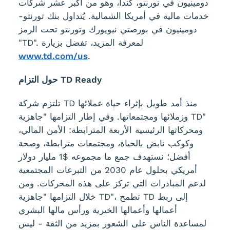
دومينيون في تورنتو، كندا، وهو من أكبر عشر شركات
خدمات مالية في أمريكا الشمالية. يُتداول بنك تورنتو-
دومينيون في بورصتي نيويورك وتورنتو تحت الرمز
"TD". لمعرفة المزيد، تفضل بزيارة
www.td.com/us
.
حول التزام TD Ready
تلتزم شركة TD منذ أمد طويل بإثراء حياة عملائها
وزملائها ومجتمعاتها. وفي إطار التزامها "جاهزية TD"
ومحركاتها الرئيسية الأربعة المترابطة: الأمن المالي،
وكوكب نابض بالحياة، ومجتمعات مترابطة، وصحة
أفضل؛ نستهدف جمع ما مجموعه $1 مليار دولار
أمريكي بحلول عام 2030 من التبرعات المجتمعية
لدعم المبادرات التي تركز على هذه المحركات. ومن
خلال التزامها "جاهزية TD"، تطمح TD إلى ربط
أعمالها وأعمالها الخيرية ورأس مالها البشري
لمساعدة الناس على الشعور بمزيد من الثقة - ليس