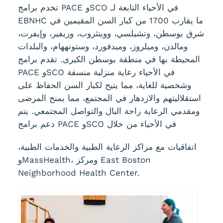
تخدم برامج PACE وSCO في الأحياء التابعة لـ
EBNHC ما يقارب 1700 من كبار السن المقيمين في
شرق بوسطن، وتشيلسي، ووينثروب، وريفير، وإيفرت،
ومالدن، وميلروز، وميدفورد، وستونههام، والبلدات
المحيطة بها في منطقة بوسطن الكبرى. تقدم برامج
PACE وSCO في الأحياء رعاية منزلية منسقة
وشخصية للغاية، مما يتيح لكبار السن الحفاظ على
استقلاليتهم والازدهار في المجتمع، مما يمنح المرضى
ومقدمي الرعاية راحة البال والتواصل المجتمعي. يتم
دعم برامج PACE وSCO في الأحياء من خلال
اتفاقيات مع مراكز الرعاية الطبية والخدمات الطبية،
وMassHealth، ومركز East Boston
Neighborhood Health Center.