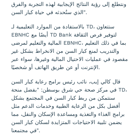
ونتطلع إلى رؤية النتائج الإيجابية لهذه التجربة والفرق
الذي ستُحدثه في حياة كبار السن".
بالاستفادة من الموارد التعليمية لـ TD، ستتعاون
EBNHC أيضًا مع TD Bank لتوفير فرص الثقافة
المالية والتعليم لمرضى EBNHC، بما في ذلك التعليم
والتدريب لمنع كبار السن من الانخراط بشكل غير
مقصود في عمليات الاحتيال المالية وغيرها، سواء عبر
الإنترنت أو عن طريق الهاتف أو شخصيًا.
قال كالي إيب، نائب رئيس برامج رعاية كبار السن
في مركز صحة حي شرق بوسطن: "بفضل منحة TD،
سنتمكن من ربط كبار السن في المجتمع بشكل
أفضل بكل من الرعاية الطبية وخدمات الدعم مثل
برامج الغذاء والتغذية ومساعدة الإسكان والنقل، مما
يضمن تلبية الاحتياجات المتزايدة لسكان كبار السن
في مجتمعنا".