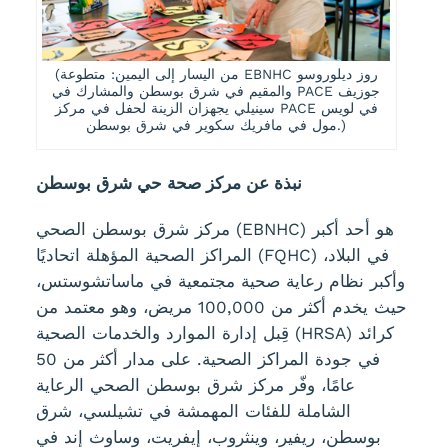
(من اليسار إلى اليمين: متطوعة EBNHC روز ديلوروسو
والمقيم في شرق بوسطن والمشارك في PACE جوزيف
سينيلي يجهزان الزينة لحفل في مركز PACE في لويس
مول في مافريك سكوير في شرق بوسطن.)
نبذة عن مركز صحة حي شرق بوسطن
مركز شرق بوسطن الصحي (EBNHC) هو أحد أكبر
المراكز الصحية المؤهلة اتحاديًا (FQHC) في البلاد،
وأكبر نظام رعاية صحية مجتمعية في ماساتشوستس،
حيث يخدم أكثر من 100,000 مريض، وهو معتمد من
قِبل إدارة الموارد والخدمات الصحية (HRSA) كرائد
في جودة المراكز الصحية. على مدار أكثر من 50
عامًا، وفّر مركز شرق بوسطن الصحي الرعاية
الشاملة للفئات المهمشة في تشيلسي، شرق
بوسطن، ريفير، وينثروب، إيفريت، وساوث إند في