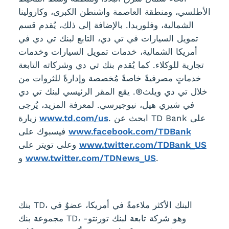
الأطلسي، ومنطقة العاصمة واشنطن الكبرى، وكارولينا
الشمالية، وفلوريدا. بالإضافة إلى ذلك، يُقدم قسم
تمويل السيارات في تي دي، التابع لبنك تي دي في
أمريكا الشمالية، خدمات تمويل السيارات وخدمات
تجارية للوكلاء. كما يُقدم بنك تي دي وشركاته التابعة
خدماتٍ مصرفيةً خاصةً مُخصصة وإدارةً للثروات من
خلال تي دي ويلث®. يقع المقر الرئيسي لبنك تي دي
في شيري هيل، نيوجيرسي. لمعرفة المزيد، يُرجى
. ابحث عن TD Bank على
www.td.com/us
زيارة
www.facebook.com/TDBank
فيسبوك على
www.twitter.com/TDBank_US
وعلى تويتر على
.
www.twitter.com/TDNews_US
و
بنك TD، البنك الأكثر ملاءمةً في أمريكا، عضوٌ في
مجموعة بنك TD، وهو شركة تابعة لبنك تورنتو-