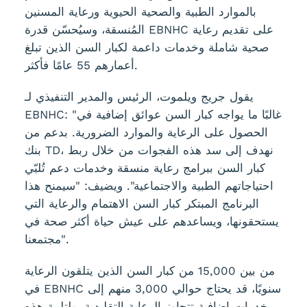
بالموارد الطبية والصحية الحيوية ورعاية المسنين
المُنسقة، وسيُحسّن قدرة EBNHC على تقديم رعاية
صحية شاملة وخدمات داعمة لكبار السن الذين تبلغ
أعمارهم 55 عامًا فأكثر.
يقول جريج ويلموت، الرئيس والمدير التنفيذي لـ
EBNHC: "غالبًا ما يواجه كبار السن عوائق إضافية في
الحصول على الرعاية والموارد الضرورية. بدعم من
بنك TD، نهدف إلى سد هذه الفجوات من خلال ربط
كبار السن ببرامج رعاية منسقة وخدمات دعم تُلبّي
احتياجاتهم الطبية والاجتماعية". ويضيف: "سيمنح هذا
البرنامج المبتكر كبار السن الاهتمام والرعاية التي
يستحقونها، ويساعدهم على عيش حياة أكثر صحة في
مجتمعنا".
من بين 15,000 من كبار السن الذين يتلقون الرعاية
في EBNHC سنويًا، قد يحتاج حوالي 3,000 منهم إلى
خدمات إضافية تتجاوز الرعاية التقليدية. ولتلبية هذه