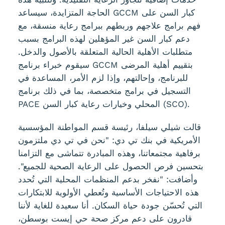
الحاجة المتزايدة، سيساعد GCCM كبار السن على
فهم برامج علاجهم وربطهم ببرامج رعاية منسقة، مع
دعم كبار السن غير المؤهلين لهذه البرامج بسبب
متطلبات الأهلية الحالية المتعلقة بالأصول والدخل.
سيقوم خبراء برنامج GCCM بتقييم أهلية المرضى
للبرنامج، وإحالتهم، وإذا لزم الأمر، المساعدة في
التسجيل في برامج متخصصة، بما في ذلك برنامج
PACE المحلي وخيارات رعاية كبار السن (SCO).
قالت شيلي سيلفا، رئيسة قسم المواطنة المؤسسية
الأمريكية في بنك تي دي: "نحن في تي دي ملتزمون
برفاهية مجتمعاتنا، وهذه المبادرة تتماشى مع التزامنا
بتحسين فرص الحصول على الرعاية الصحية للجميع".
وأضافت: "نفخر بدعم المنظمات المحلية التي تُحدد
هذه الاحتياجات الأساسية وتُعطي الأولوية للابتكارات
التي تُحسّن جودة حياة السكان. أنا سعيدة للغاية لأننا
قادرون على دعم مركز صحة حي إيست بوسطن،