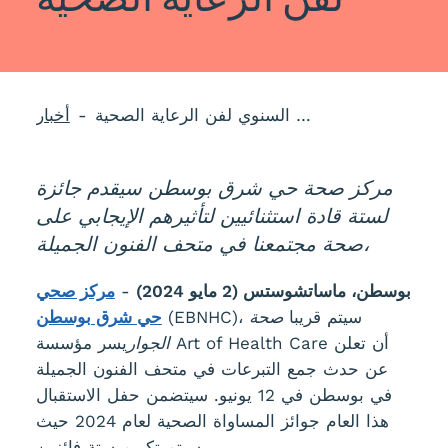
مركز صحة حي شرق بوسطن يكرم رواد المساواة الصحية في حفل الاستقبال السنوي لفن الرعاية الصحية
أخبار
مركز صحة حي شرق بوسطن سيقدم جائزة
لستة قادة استثنائيين لتأثيرهم الإيجابي على
صحة مجتمعنا في متحف الفنون الجميلة،
بوسطن، ماساتشوستس (2 مايو 2024)
-
مركز صحي
(EBNHC)، سيتم قريبا
صحة
حي شرق بوسطن
الجوار
يسر مؤسسة Art of Health Care أن تعلن
عن حدث جمع التبرعات في متحف الفنون الجميلة
في بوسطن في 12 يونيو. سيتضمن حفل الاستقبال
هذا العام جوائز المساواة الصحية لعام 2024 حيث
سيتم تكريم ستة فائزين.