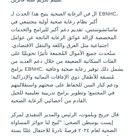
ال
فن الرعاية الصحية
يتيح هذا الحدث لـ EBNHC،
أكبر نظام رعاية صحية أولية مجتمعي في
ماساتشوستس، تقديم دعم أكبر للبرامج والخدمات
المخصصة لإزالة عوائق الرعاية الناتجة عن عوامل
اجتماعية مثل العرق واللغة والتنقل الاقتصادي.
ستُحدث جميع الأموال المُجمعة تأثيرًا تحويليًا على
الفئات السكانية الضعيفة من خلال دعم العديد من
برامج EBNHC. يشمل ذلك توفير رعاية صحية وعافية
مُنسقة للأطفال ذوي الإعاقات النمائية والإدراكية؛
ودعم كبار السن للحفاظ على صحتهم واستقلاليتهم
في المجتمع؛ وتطوير برامج تدريبية تعليمية للجيل
القادم من أخصائيي الرعاية الصحية.
قال جريج ويلموت، الرئيس والمدير التنفيذي لمركز
إيست بوسطن الصحي: "تُتيح لنا جوائز المساواة
الصحية لعام ٢٠٢٤ فرصةً نادرةً للاحتفال علنًا بستة