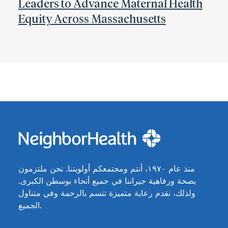
Leaders to Advance Maternal Health
Equity Across Massachusetts
منذ عام ١٩٧٠، أنتم ومجتمعكم أولويتنا. نحن ملتزمون
بصحة ورفاهية جيراننا في جميع أنحاء بوسطن الكبرى.
ولذلك، نقدم رعاية متميزة تتسم بالرحمة وفي متناول
الجميع.