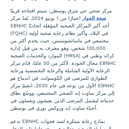
مركز صحي حي شرق بوسطن، سيتم افتتاحه قريبًا
صحة الجوار
اعتبارًا من 1 يونيو 2024، يُعدّ مركز
EBNHC أحد أكبر المراكز الصحية المؤهلة اتحاديًا
(FQHC) في البلاد، وأكبر نظام رعاية صحية أولية
مجتمعي في ماساتشوستس، حيث يخدم أكثر من
120,000 شخص، وهو معترف به من قِبل إدارة
الموارد والخدمات الصحية (HRSA) كرائد وطني في
مجال الجودة. لأكثر من 50 عامًا، قدّم مركز EBNHC
الرعاية الأولية الشاملة والرعاية التخصصية ورعاية
الطوارئ للمرضى في الكومنولث. في اندماج هو
الأول من نوعه في عام 2020، انضمّ مركز EBNHC
إلى مركز ساوث إند الصحي المجتمعي، ووسّع نطاق
خدماته ليشمل المرضى الذين يعيشون ويعملون في
أحياء ساوث إند وروكس بوري في بوسطن.
تدعم EBNHC نماذج رعاية مبتكرة لسد فجوات
المساواة الصحية بفعالية في مجتمعاتنا ذات الدخل