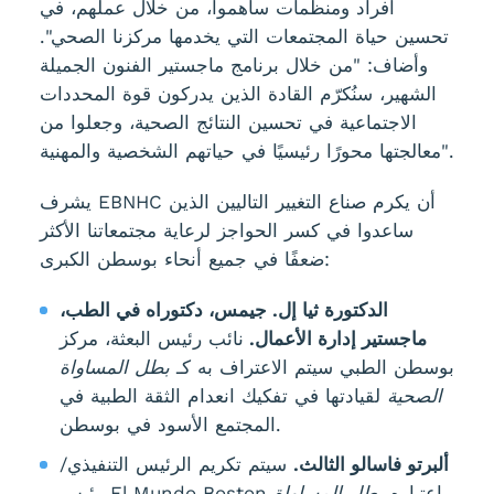
أفراد ومنظمات ساهموا، من خلال عملهم، في
تحسين حياة المجتمعات التي يخدمها مركزنا الصحي".
وأضاف: "من خلال برنامج ماجستير الفنون الجميلة
الشهير، سنُكرّم القادة الذين يدركون قوة المحددات
الاجتماعية في تحسين النتائج الصحية، وجعلوا من
معالجتها محورًا رئيسيًا في حياتهم الشخصية والمهنية".
يشرف EBNHC أن يكرم صناع التغيير التاليين الذين
ساعدوا في كسر الحواجز لرعاية مجتمعاتنا الأكثر
ضعفًا في جميع أنحاء بوسطن الكبرى:
الدكتورة ثيا إل. جيمس، دكتوراه في الطب،
ماجستير إدارة الأعمال.
نائب رئيس البعثة، مركز
بوسطن الطبي سيتم الاعتراف به كـ
بطل المساواة
الصحية
لقيادتها في تفكيك انعدام الثقة الطبية في
المجتمع الأسود في بوسطن.
ألبرتو فاسالو الثالث.
سيتم تكريم الرئيس التنفيذي/
رئيس El Mundo Boston باعتباره
بطل المساواة