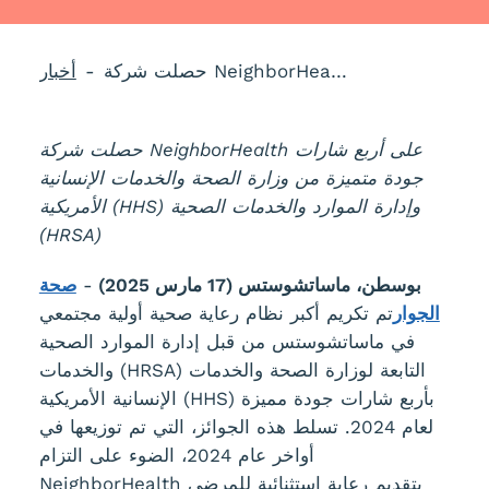
حصلت شركة NeighborHealth على تقدير وطني من HRSA للتميز في الجودة
أخبار
حصلت شركة NeighborHealth على أربع شارات
جودة متميزة من وزارة الصحة والخدمات الإنسانية
الأمريكية (HHS) وإدارة الموارد والخدمات الصحية
(HRSA)
بوسطن، ماساتشوستس (17 مارس 2025)
-
صحة
الجوار
تم تكريم أكبر نظام رعاية صحية أولية مجتمعي
في ماساتشوستس من قبل إدارة الموارد الصحية
والخدمات (HRSA) التابعة لوزارة الصحة والخدمات
الإنسانية الأمريكية (HHS) بأربع شارات جودة مميزة
لعام 2024. تسلط هذه الجوائز، التي تم توزيعها في
أواخر عام 2024، الضوء على التزام
NeighborHealth بتقديم رعاية استثنائية للمرضى