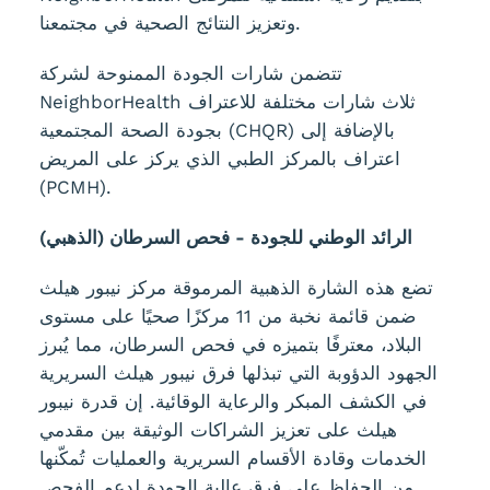
وتعزيز النتائج الصحية في مجتمعنا.
تتضمن شارات الجودة الممنوحة لشركة
NeighborHealth ثلاث شارات مختلفة للاعتراف
بجودة الصحة المجتمعية (CHQR) بالإضافة إلى
اعتراف بالمركز الطبي الذي يركز على المريض
(PCMH).
الرائد الوطني للجودة - فحص السرطان (الذهبي)
تضع هذه الشارة الذهبية المرموقة مركز نيبور هيلث
ضمن قائمة نخبة من 11 مركزًا صحيًا على مستوى
البلاد، معترفًا بتميزه في فحص السرطان، مما يُبرز
الجهود الدؤوبة التي تبذلها فرق نيبور هيلث السريرية
في الكشف المبكر والرعاية الوقائية. إن قدرة نيبور
هيلث على تعزيز الشراكات الوثيقة بين مقدمي
الخدمات وقادة الأقسام السريرية والعمليات تُمكّنها
من الحفاظ على فرق عالية الجودة لدعم الفحص