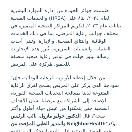
صُممت جوائز الجودة من إدارة الموارد البشرية
والخدمات الصحية (HRSA) لعام ٢٠٢٤، بناءً على
بيانات عام ٢٠٢٣، لتكريم المراكز الصحية المتميزة في
مختلف جوانب رعاية المرضى، بما في ذلك الخدمات
الوقائية، والنتائج الصحية، والإدارة، وتبني أحدث
التقنيات والعمليات السريرية. تُبرز هذه الإنجازات
رسالة نيبور هيلث في توفير رعاية صحية منصفة
للجميع، مُركزة على المريض.
"من خلال إعطاء الأولوية للرعاية الوقائية، فإن
نموذجنا الذي يركز على المريض يسمح لفرق الرعاية
المتنوعة لدينا بمعالجة التحديات الصحية الفورية،
بالإضافة إلى الشراكة مع مرضانا بشأن الأهداف
الصحية حتى يتمكنوا من عيش حياة أطول وأكثر
صحة"، قال
الدكتور خوليو مازول، نائب الرئيس
"تؤكد
من NeighborHealth
والمدير الطبي المؤقت
هذه الجوائز النوعية على النهج المبتكر الذي تتبعه